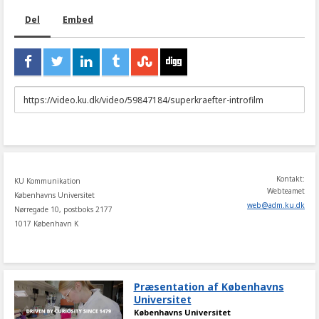
Del
Embed
URL
to
share
Kontakt:
KU Kommunikation
Webteamet
Københavns Universitet
web
@
adm
.
ku
.
dk
Nørregade 10, postboks 2177
1017 København K
Præsentation af Københavns
Universitet
Københavns Universitet