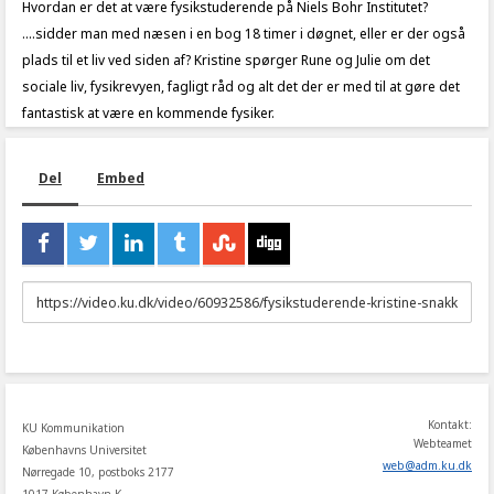
Hvordan er det at være fysikstuderende på Niels Bohr Institutet?
....sidder man med næsen i en bog 18 timer i døgnet, eller er der også
plads til et liv ved siden af? Kristine spørger Rune og Julie om det
sociale liv, fysikrevyen, fagligt råd og alt det der er med til at gøre det
fantastisk at være en kommende fysiker.
Del
Embed
URL
to
share
Kontakt:
KU Kommunikation
Webteamet
Københavns Universitet
web
@
adm
.
ku
.
dk
Nørregade 10, postboks 2177