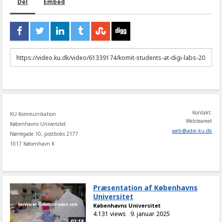
Del
Embed
URL
to
share
Kontakt:
KU Kommunikation
Webteamet
Københavns Universitet
web
@
adm
.
ku
.
dk
Nørregade 10, postboks 2177
1017 København K
Præsentation af Københavns
Universitet
Københavns Universitet
4.131 views
9. januar 2025
02:18