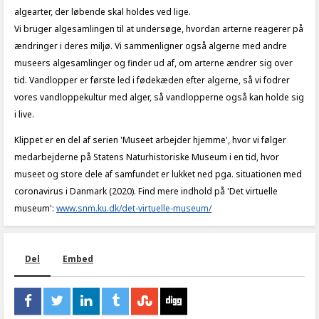
algearter, der løbende skal holdes ved lige.
Vi bruger algesamlingen til at undersøge, hvordan arterne reagerer på
ændringer i deres miljø. Vi sammenligner også algerne med andre
museers algesamlinger og finder ud af, om arterne ændrer sig over
tid. Vandlopper er første led i fødekæden efter algerne, så vi fodrer
vores vandloppekultur med alger, så vandlopperne også kan holde sig
i live.
Klippet er en del af serien 'Museet arbejder hjemme', hvor vi følger
medarbejderne på Statens Naturhistoriske Museum i en tid, hvor
museet og store dele af samfundet er lukket ned pga. situationen med
coronavirus i Danmark (2020). Find mere indhold på 'Det virtuelle
museum':
www.snm.ku.dk/det-virtuelle-museum/
Del
Embed