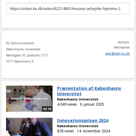
URL
to
share
Kontakt:
KU Kommunikation
Webteamet
Københavns Universitet
web
@
adm
.
ku
.
dk
Nørregade 10, postboks 2177
1017 København K
Præsentation af Københavns
Universitet
Københavns Universitet
4.049 views
9. januar 2025
02:18
Innovationsprisen 2024
Københavns Universitet
878 views
14. november 2024