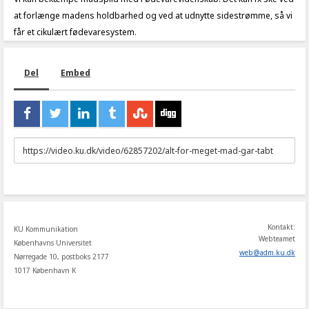
at forlænge madens holdbarhed og ved at udnytte sidestrømme, så vi
får et cikulært fødevaresystem.
Del
Embed
URL
to
share
Kontakt:
KU Kommunikation
Webteamet
Københavns Universitet
web
@
adm
.
ku
.
dk
Nørregade 10, postboks 2177
1017 København K