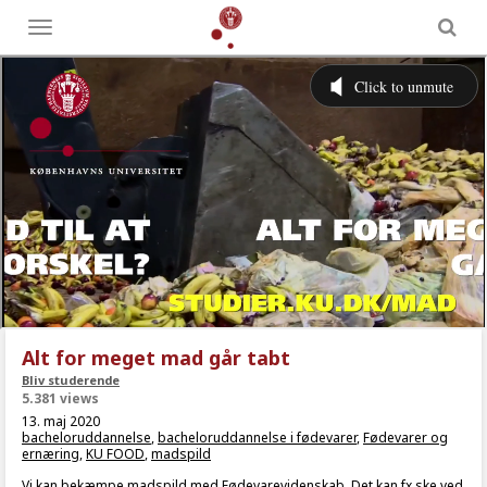
Toggle
menu
Alt for meget mad går tabt
Bliv studerende
5.381 views
13. maj 2020
bacheloruddannelse
,
bacheloruddannelse i fødevarer
,
Fødevarer og
ernæring
,
KU FOOD
,
madspild
Vi kan bekæmpe madspild med Fødevarevidenskab. Det kan fx ske ved