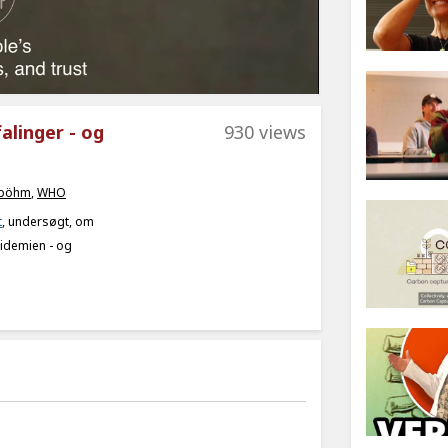
linger - og
930 views
 böhm
,
WHO
t
, undersøgt, om
idemien - og
.