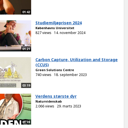
01:42
Studiemiljøprisen 2024
Københavns Universitet
827 views
14. november 2024
01:21
Carbon Capture, Utilization and Storage
(CCUS)
Green Solutions Centre
740 views
18. september 2023
03:19
Verdens største dyr
Naturvidenskab
2.066 views
29. marts 2023
01:28