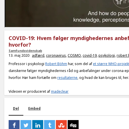
COVID-19: Hvem følger myndighedernes anbefa
hvorfor?
Samfundsvidenskab
13. maj 2020
adfærd
,
coronavirus
,
COSMO
,
covid-19
,
psykologi
,
robert
Professor i psykologi
Robert Böhm
har, som del af
et større WHO-projek
danskerne følger myndighedernes råd og anbefalinger under corona-ep
hvorfor. Hør ham fortælle om
resultaterne
, og hvad de kan bruges til, her
Videoen er produceret af
madeclear
Del
Embed