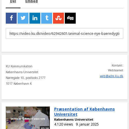
Del
Embed
URL
to
share
Kontakt:
KU Kommunikation
Webteamet
Københavns Universitet
web
@
adm
.
ku
.
dk
Nørregade 10, postboks 2177
1017 København K
Præsentation af Københavns
Universitet
Københavns Universitet
4.120 views
9. januar 2025
02:18