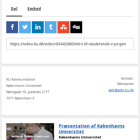
Del
Embed
URL
to
share
Kontakt:
KU Kommunikation
Webteamet
Københavns Universitet
web
@
adm
.
ku
.
dk
Nørregade 10, postboks 2177
1017 København K
Præsentation af Københavns
Universitet
Københavns Universitet