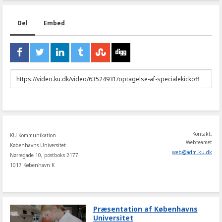
Del
Embed
URL
to
share
Kontakt:
KU Kommunikation
Webteamet
Københavns Universitet
web
@
adm
.
ku
.
dk
Nørregade 10, postboks 2177
1017 København K
Præsentation af Københavns
Universitet