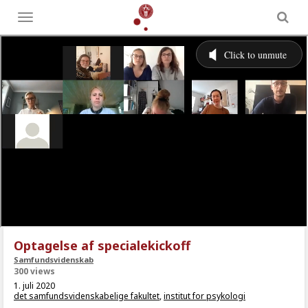
Toggle
menu
Optagelse af specialekickoff
Samfundsvidenskab
300 views
1. juli 2020
det samfundsvidenskabelige fakultet
,
institut for psykologi