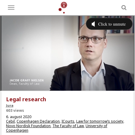
Toggle
menu
Legal research
Jura
603 views
6. august 2020
Cebil
,
Copenhagen Declaration
,
ICourts
,
Law for tomorrow’s society
,
Novo Nordisk Foundation
,
The Faculty of Law
,
University of
Copenhagen