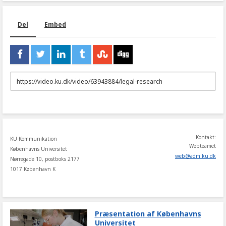
Del
Embed
URL
to
share
Kontakt:
KU Kommunikation
Webteamet
Københavns Universitet
web
@
adm
.
ku
.
dk
Nørregade 10, postboks 2177
1017 København K
Præsentation af Københavns
Universitet