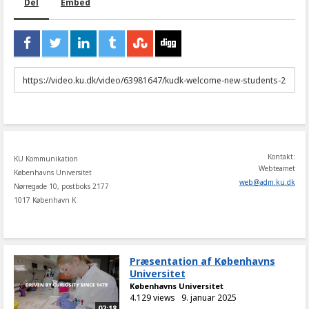
Del
Embed
URL
to
share
Kontakt:
KU Kommunikation
Webteamet
Københavns Universitet
web
@
adm
.
ku
.
dk
Nørregade 10, postboks 2177
1017 København K
Præsentation af Københavns
Universitet
Københavns Universitet
4.129 views
9. januar 2025
02:18