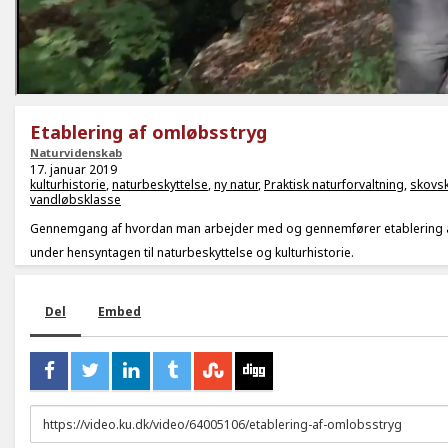
Etablering af omløbsstryg
Naturvidenskab
17. januar 2019
kulturhistorie
,
naturbeskyttelse
,
ny natur
,
Praktisk naturforvaltning
,
skovs
vandløbsklasse
Gennemgang af hvordan man arbejder med og gennemfører etablering 
under hensyntagen til naturbeskyttelse og kulturhistorie.
Del
Embed
URL
to