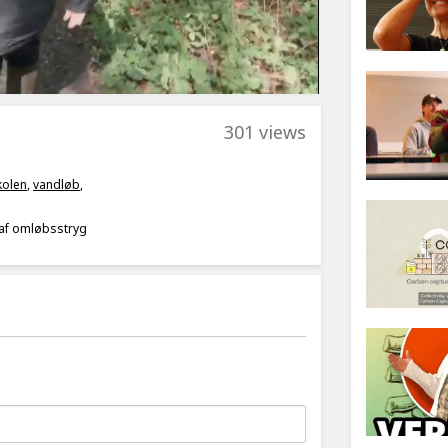
301 views
kolen
,
vandløb
,
af omløbsstryg