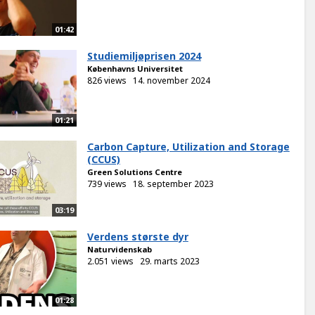
01:42
Studiemiljøprisen 2024
Københavns Universitet
826 views
14. november 2024
01:21
Carbon Capture, Utilization and Storage
(CCUS)
Green Solutions Centre
739 views
18. september 2023
03:19
Verdens største dyr
Naturvidenskab
2.051 views
29. marts 2023
01:28