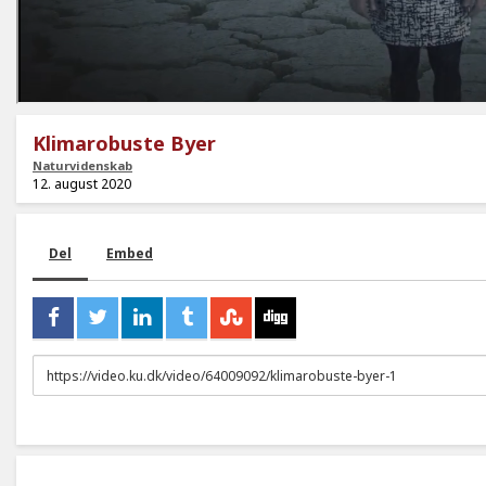
Klimarobuste Byer
Naturvidenskab
12. august 2020
Del
Embed
URL
to
share