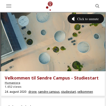
Toggle
menu
Velkommen til Søndre Campus - Studiestart
Humaniora
1.652 views
24. august 2020
drone
,
søndre campus
,
studiestart
,
velkommen