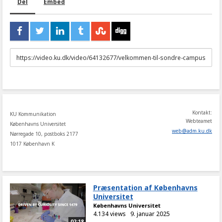
Del
Embed
URL
to
share
Kontakt:
KU Kommunikation
Webteamet
Københavns Universitet
web
@
adm
.
ku
.
dk
Nørregade 10, postboks 2177
1017 København K
Præsentation af Københavns
Universitet
Københavns Universitet
4.134 views
9. januar 2025
02:18