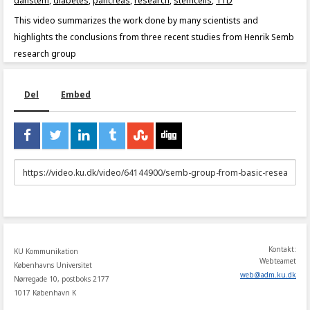
danstem
,
diabetes
,
pancreas
,
research
,
stemcells
,
T1D
This video summarizes the work done by many scientists and
highlights the conclusions from three recent studies from Henrik Semb
research group
Del
Embed
URL
to
share
Kontakt:
KU Kommunikation
Webteamet
Københavns Universitet
web
@
adm
.
ku
.
dk
Nørregade 10, postboks 2177
1017 København K