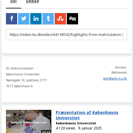
Del
Embed
URL
to
share
Kontakt:
KU Kommunikation
Webteamet
Københavns Universitet
web
@
adm
.
ku
.
dk
Nørregade 10, postboks 2177
1017 København K
Præsentation af Københavns
Universitet
Københavns Universitet
4.120 views
9. januar 2025
02:18