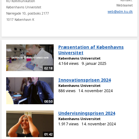
Kontakt:
KU Kommunikation
Webteamet
Københavns Universitet
web
@
adm
.
ku
.
dk
Nørregade 10, postboks 2177
1017 København K
Præsentation af Københavns
Universitet
Københavns Universitet
4.164 views
9. januar 2025
02:18
Innovationsprisen 2024
Københavns Universitet
886 views
14. november 2024
00:50
Undervisningsprisen 2024
Københavns Universitet
1.917 views
14. november 2024
01:42