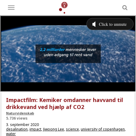
Toggle
menu
Impactfilm: Kemiker omdanner havvand til
drikkevand ved hjælp af CO2
Naturvidenskab
5.736 views
3. september 2020
desalination
,
impact
,
Jiwoong Lee
,
science
,
university of copenhagen
,
water