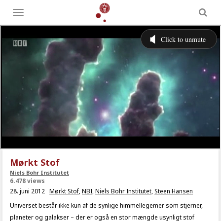
Toggle
menu
Mørkt Stof
Niels Bohr Institutet
6.478 views
28. juni 2012
Mørkt Stof
,
NBI
,
Niels Bohr Institutet
,
Steen Hansen
Universet består ikke kun af de synlige himmellegemer som stjerner,
planeter og galakser – der er også en stor mængde usynligt stof