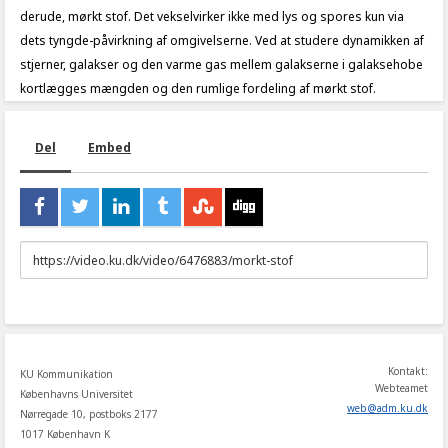
derude, mørkt stof. Det vekselvirker ikke med lys og spores kun via
dets tyngde-påvirkning af omgivelserne. Ved at studere dynamikken af
stjerner, galakser og den varme gas mellem galakserne i galaksehobe
kortlægges mængden og den rumlige fordeling af mørkt stof.
Del
Embed
URL
to
share
Kontakt:
KU Kommunikation
Webteamet
Københavns Universitet
web
@
adm
.
ku
.
dk
Nørregade 10, postboks 2177
1017 København K