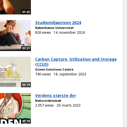
01:42
Studiemiljøprisen 2024
Københavns Universitet
826 views
14. november 2024
01:21
Carbon Capture, Utilization and Storage
(CCUS)
Green Solutions Centre
740 views
18. september 2023
03:19
Verdens største dyr
Naturvidenskab
2.057 views
29. marts 2023
01:28