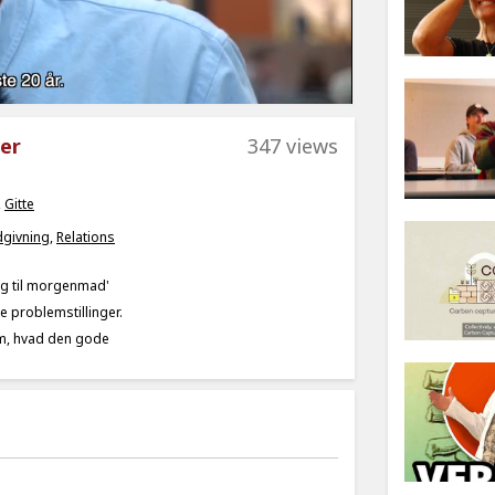
er
347 views
,
Gitte
givning
,
Relations
ng til morgenmad'
e problemstillinger.
m, hvad den gode