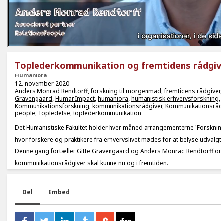
Toplederkommunikation og fremtidens rådgiv
Humaniora
12. november 2020
Anders Monrad Rendtorff
,
forskning til morgenmad
,
fremtidens rådgiver
Gravengaard
,
HumanImpact
,
humaniora
,
humanistisk erhvervsforskning
,
Kommunikationsforskning
,
kommunikationsrådgiver
,
Kommunikationsråd
people
,
Topledelse
,
toplederkommunikation
Det Humanistiske Fakultet holder hver måned arrangementerne 'Forskni
hvor forskere og praktikere fra erhvervslivet mødes for at belyse udvalgt
Denne gang fortæller Gitte Gravengaard og Anders Monrad Rendtorff o
kommunikationsrådgiver skal kunne nu og i fremtiden.
Del
Embed