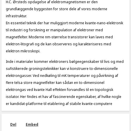
H.C. Ørsteds opdagelse af elektromagnetismen er den
grundlæggende byggesten for store dele af vores moderne
infrastruktur.
En essentiel teknik der har muliggjort moderne kvante-nano-elektronik
til industri og forskning er manipulation af elektroner med
magnetfelter. Moderne nm-størrelse transistorer kan laves med
elektron-litografi og de kan observeres og karakteriseres med
elektron mikroskopi.
Inde i materialer kommer elektroners bølgeegenskaber til livs og med
sufistikerede groningsteknikker kan vi konstruere to-dimensionelle
elektrongasser. Ved nedkøling til mK temperaturer og påvirkning af
flere telsa store magnetfelter kan sådan en to-dimensionel
elektrongas ved kvante Hall effekten forvandles til en topologisk
isolator. Her findes et hav af fascinerende egenskaber, af hvilke nogle
er kandidat-platforme til etablering af stabile kvante-computere
Del
Embed