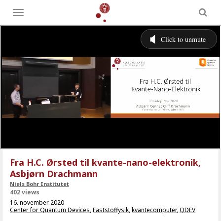
Toggle
menu
Fra H.C. Ørsted til kvante-nano-elektronik,
Asbjørn Drachmann
Niels Bohr Institutet
402 views
16. november 2020
Center for Quantum Devices
,
Faststoffysik
,
kvantecomputer
,
QDEV