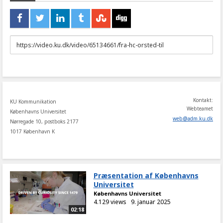
URL
to
share
Kontakt:
KU Kommunikation
Webteamet
Københavns Universitet
web
@
adm
.
ku
.
dk
Nørregade 10, postboks 2177
1017 København K
Præsentation af Københavns
Universitet
Københavns Universitet
4.129 views
9. januar 2025
02:18