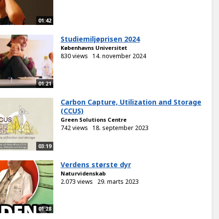
01:42
Studiemiljøprisen 2024
Københavns Universitet
830 views
14. november 2024
01:21
Carbon Capture, Utilization and Storage
(CCUS)
Green Solutions Centre
742 views
18. september 2023
03:19
Verdens største dyr
Naturvidenskab
2.073 views
29. marts 2023
01:28