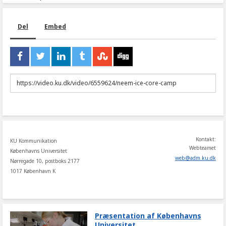
Del
Embed
URL
to
share
Kontakt:
KU Kommunikation
Webteamet
Københavns Universitet
web
@
adm
.
ku
.
dk
Nørregade 10, postboks 2177
1017 København K
Præsentation af Københavns
Universitet