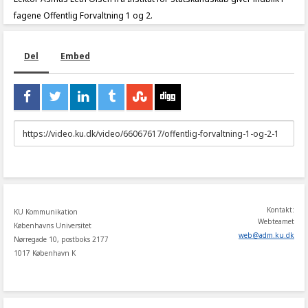
fagene Offentlig Forvaltning 1 og 2.
Del
Embed
URL
to
share
Kontakt:
KU Kommunikation
Webteamet
Københavns Universitet
web
@
adm
.
ku
.
dk
Nørregade 10, postboks 2177
1017 København K