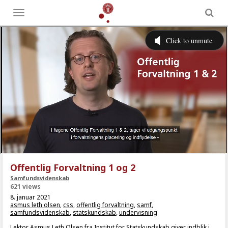
Toggle
menu
Offentlig Forvaltning 1 og 2
Samfundsvidenskab
621 views
8. januar 2021
asmus leth olsen
,
css
,
offentlig forvaltning
,
samf
,
samfundsvidenskab
,
statskundskab
,
undervisning
Lektor Asmus Leth Olsen fra Institut for Statskundskab giver indblik i