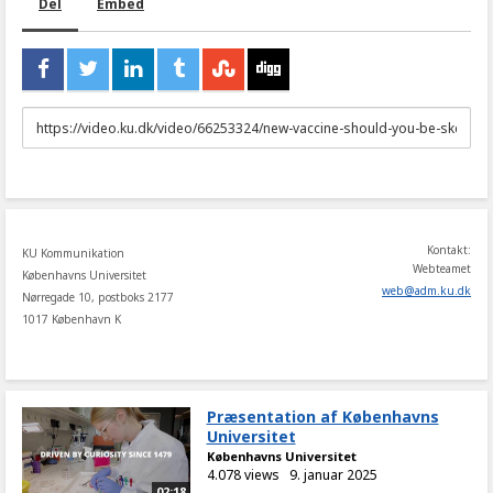
Del
Embed
URL
to
share
Kontakt:
KU Kommunikation
Webteamet
Københavns Universitet
web
@
adm
.
ku
.
dk
Nørregade 10, postboks 2177
1017 København K
Præsentation af Københavns
Universitet
Københavns Universitet
4.078 views
9. januar 2025
02:18