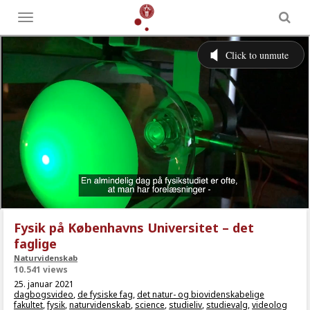
Toggle
menu
Fysik på Københavns Universitet – det
faglige
Naturvidenskab
10.541 views
25. januar 2021
dagbogsvideo
,
de fysiske fag
,
det natur- og biovidenskabelige
fakultet
,
fysik
,
naturvidenskab
,
science
,
studieliv
,
studievalg
,
videolog