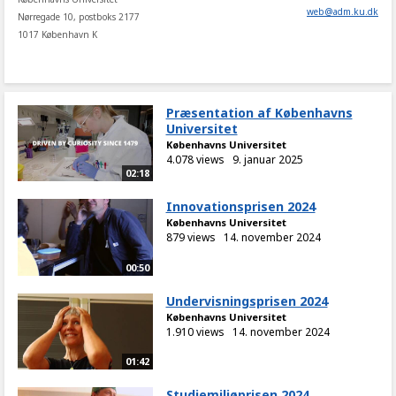
web
@
adm
.
ku
.
dk
Nørregade 10, postboks 2177
1017 København K
Præsentation af Københavns
Universitet
Københavns Universitet
4.078 views
9. januar 2025
02:18
Innovationsprisen 2024
Københavns Universitet
879 views
14. november 2024
00:50
Undervisningsprisen 2024
Københavns Universitet
1.910 views
14. november 2024
01:42
Studiemiljøprisen 2024