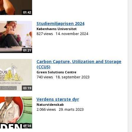
01:42
Studiemiljøprisen 2024
Københavns Universitet
827 views
14. november 2024
01:21
Carbon Capture, Utilization and Storage
(CCUS)
Green Solutions Centre
740 views
18. september 2023
03:19
Verdens største dyr
Naturvidenskab
2.066 views
29. marts 2023
01:28