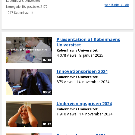
Københavns Universitet
web
@
adm
.
ku
.
dk
Nørregade 10, postboks 2177
1017 København K
Præsentation af Københavns
Universitet
Københavns Universitet
4.078 views
9. januar 2025
02:18
Innovationsprisen 2024
Københavns Universitet
879 views
14. november 2024
00:50
Undervisningsprisen 2024
Københavns Universitet
1.910 views
14. november 2024
01:42