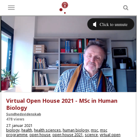
Toggle
menu
Virtual Open House 2021 - MSc in Human
Biology
Sundhedsvidenskab
478 views
27. januar 2021
biology
,
health
,
health sciences
,
human biology
,
msc
,
msc
programme
,
open house
,
open house 2021
,
science
,
virtual open