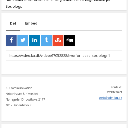
Sociologi.
Del
Embed
URL
to
share
Kontakt:
KU Kommunikation
Webteamet
Københavns Universitet
web
@
adm
.
ku
.
dk
Nørregade 10, postboks 2177
1017 København K