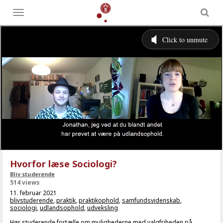
Toggle
menu
Hvorfor læse Sociologi?
Bliv studerende
514 views
11. februar 2021
blivstuderende
,
praktik
,
praktikophold
,
samfundsvidenskab
,
sociologi
,
udlandsophold
,
udveksling
Hør studerende fortælle om mulighederne med valgfriheden på