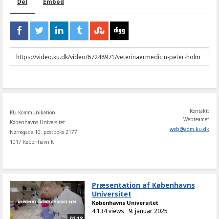
Del
Embed
URL
to
share
Kontakt:
KU Kommunikation
Webteamet
Københavns Universitet
web
@
adm
.
ku
.
dk
Nørregade 10, postboks 2177
1017 København K
Præsentation af Københavns
Universitet
Københavns Universitet
4.134 views
9. januar 2025
02:18