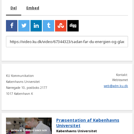
Del
Embed
URL
to
share
Kontakt:
KU Kommunikation
Webteamet
Københavns Universitet
web
@
adm
.
ku
.
dk
Nørregade 10, postboks 2177
1017 København K
Præsentation af Københavns
Universitet
Københavns Universitet