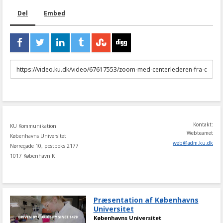
Del
Embed
URL
to
share
Kontakt:
KU Kommunikation
Webteamet
Københavns Universitet
web
@
adm
.
ku
.
dk
Nørregade 10, postboks 2177
1017 København K
Præsentation af Københavns
Universitet
Københavns Universitet