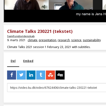
Climate Talks 230221 (tekstet)
Samfundsvidenskab
9. marts 2021
climate
,
presentation
,
research
,
science
,
sustainability
Climate Talks 2021 session 1 February 23, 2021 with subtitles.
Del
Embed
URL
to
share