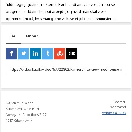
fuldmægtig i justitsministeriet. Hør blandt andet, hvordan Louise
bruger sin uddannelse i sit arbejde, og hvad man skal være
opmærksom på, hvis man gerne vil have et job i justitsministeriet.
Del
Embed
URL
to
share
Kontakt:
KU Kommunikation
Webteamet
Københavns Universitet
web
@
adm
.
ku
.
dk
Nørregade 10, postboks 2177
1017 København K