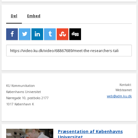
Del
Embed
URL
to
share
Kontakt:
KU Kommunikation
Webteamet
Københavns Universitet
web
@
adm
.
ku
.
dk
Nørregade 10, postboks 2177
1017 København K
Præsentation af Københavns
Universitet