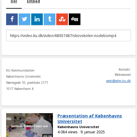
Del
Embed
URL
to
share
Kontakt:
KU Kommunikation
Webteamet
Københavns Universitet
web
@
adm
.
ku
.
dk
Nørregade 10, postboks 2177
1017 København K
Præsentation af Københavns
Universitet
Københavns Universitet
4.084 views
9. januar 2025
02:18