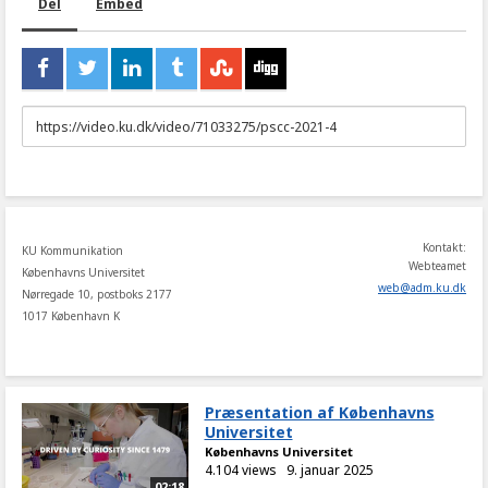
Del
Embed
URL
to
share
Kontakt:
KU Kommunikation
Webteamet
Københavns Universitet
web
@
adm
.
ku
.
dk
Nørregade 10, postboks 2177
1017 København K
Præsentation af Københavns
Universitet
Københavns Universitet
4.104 views
9. januar 2025
02:18