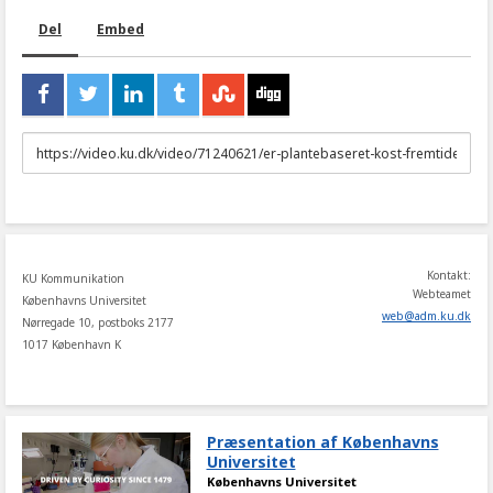
Del
Embed
URL
to
share
Kontakt:
KU Kommunikation
Webteamet
Københavns Universitet
web
@
adm
.
ku
.
dk
Nørregade 10, postboks 2177
1017 København K
Præsentation af Københavns
Universitet
Københavns Universitet