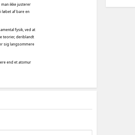
s man ikke justerer
i løbet af bare en
mental fysik, ved at
e teorier, deriblandt
væger sig langsommere
igere end et atomur