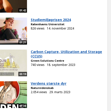
01:42
Studiemiljøprisen 2024
Københavns Universitet
826 views
14. november 2024
01:21
Carbon Capture, Utilization and Storage
(CCUS)
Green Solutions Centre
740 views
18. september 2023
03:19
Verdens største dyr
Naturvidenskab
2.054 views
29. marts 2023
01:28