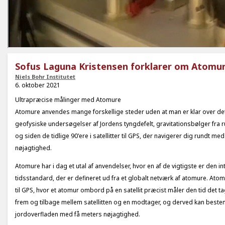
Sofus Laguna Kristensen forklarer om Atomu
Niels Bohr Institutet
6. oktober 2021
Ultrapræcise målinger med Atomure
Atomure anvendes mange forskellige steder uden at man er klar over det, f.e
geofysiske undersøgelser af Jordens tyngdefelt, gravitationsbølger fra 
og siden de tidlige 90'ere i satellitter til GPS, der navigerer dig rundt me
nøjagtighed.
Atomure har i dag et utal af anvendelser, hvor en af de vigtigste er den in
tidsstandard, der er defineret ud fra et globalt netværk af atomure. At
til GPS, hvor et atomur ombord på en satellit præcist måler den tid det ta
frem og tilbage mellem satellitten og en modtager, og derved kan best
jordoverfladen med få meters nøjagtighed.