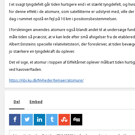
I et svagt tyngdefelt går tiden hurtigere end i et stærkt tyngdefelt, og hvi
for denne effekt i de atomure, som satellitterne er udstyret med, ville der 
dag i rummet opstå en fejl på 10 km i positionsbestemmelsen.
I forskningen anvendes atomure også blandt andet til at undersøge funda
måle tiden så præcist, at vi kan lede efter små afvigelser fra de etablered
Albert Einsteins specielle relativitetsteori, der foreskriver, at tiden be
jo stærkere en tyngdekraft du oplever.
Det vil sige, et atomur i toppen af Eiffeltårnet oplever målbart tiden hurt
ved havoverfladen.
https://nbi.ku.dk/Nyheder/temaer/atomure/
Del
Embed
URL