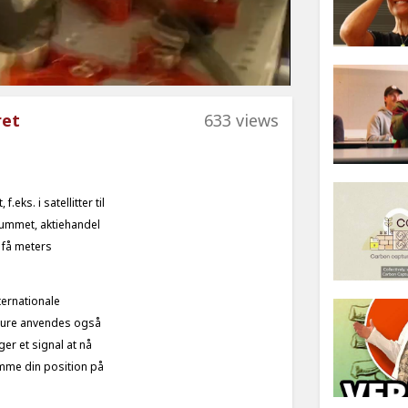
ret
633 views
ks. i satellitter til
rummet, aktiehandel
d få meters
ternationale
omure anvendes også
ger et signal at nå
emme din position på