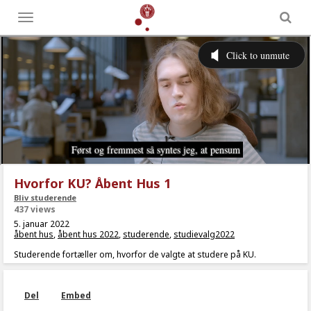
Toggle
menu
Hvorfor KU? Åbent Hus 1
Bliv studerende
437 views
5. januar 2022
åbent hus
,
åbent hus 2022
,
studerende
,
studievalg2022
Studerende fortæller om, hvorfor de valgte at studere på KU.
Del
Embed