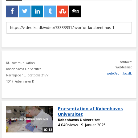
URL
to
share
Kontakt:
KU Kommunikation
Webteamet
Københavns Universitet
web
@
adm
.
ku
.
dk
Nørregade 10, postboks 2177
1017 København K
Præsentation af Københavns
Universitet
Københavns Universitet
4.040 views
9. januar 2025
02:18