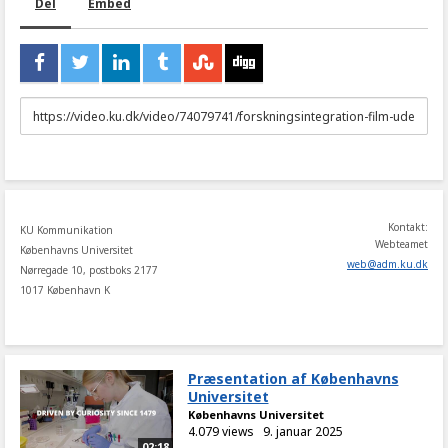
Del
Embed
URL
to
share
Kontakt:
KU Kommunikation
Webteamet
Københavns Universitet
web
@
adm
.
ku
.
dk
Nørregade 10, postboks 2177
1017 København K
Præsentation af Københavns
Universitet
Københavns Universitet
4.079 views
9. januar 2025
02:18