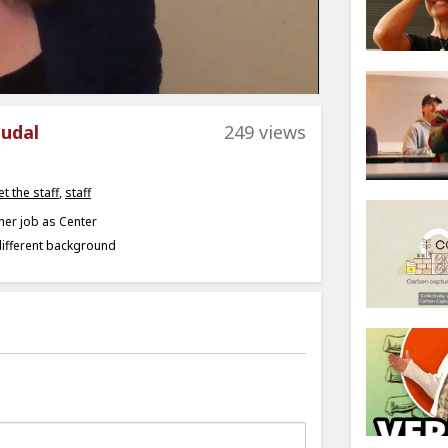
oudal
249 views
t the staff
,
staff
 her job as Center
different background