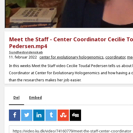
Meet the Staff - Center Coordinator Cecilie T
Pedersen.mp4
Sundhedsvidenskab
11. februar 2022
center for evolutionary hologenomics
,
coordinator
,
mee
In this weeks Meet the Staff video Cecilie Toudal Pedersen tells us about
Coordinator at Center for Evolutionary Hologenomics and how having a 
than the researchers makes her job easier.
Del
Embed
URL