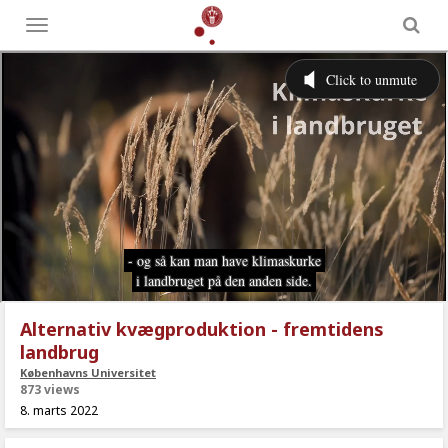
Toggle
menu
Alternativ kvægproduktion - fremtidens
landbrug
Københavns Universitet
873 views
8. marts 2022