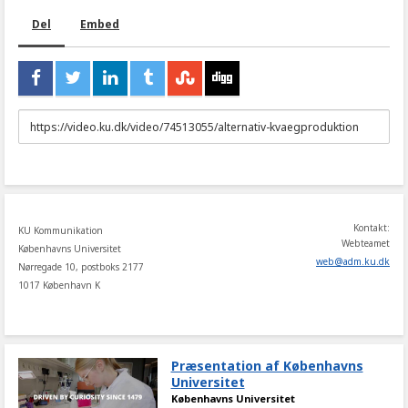
Del
Embed
URL
to
share
Kontakt:
KU Kommunikation
Webteamet
Københavns Universitet
web
@
adm
.
ku
.
dk
Nørregade 10, postboks 2177
1017 København K
Præsentation af Københavns
Universitet
Københavns Universitet