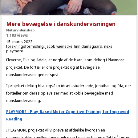
Mere bevægelse i danskundervisningen
Naturvidenskab
1.183 views
15. marts 2022
forskningsformidling
,
jacob wienecke
,
linn damsgaard
,
nexs
,
playmore
Eleverne, Ellie og Adele, er nogle af de børn, som deltog i Playmore
projektet. De fortæller om projektet og at bevægelse i
danskundervisningen er sjovt.
I projektet deltog bl.a. også to idrætsstuderende, Jonathan og Ida, der
fortæller om deres oplevelser med at koble bevægelse med
danskundervisning.
PLAYMORE - Play-Based Motor Cognitive Training for Improved
Reading
I PLAYMORE projektet vil vi prøve at afdække hvordan en
sammenkobling mellem bevægelse og læsning har en effekt på børns