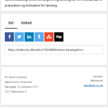
præstation og motivation for læsning.
Del
Embed
URL
to
share
Kontakt:
KU Kommunikation
Webteamet
Københavns Universitet
web
@
adm
.
ku
.
dk
Nørregade 10, postboks 2177
1017 København K