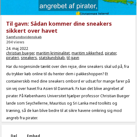
Til gavn: Sådan kommer dine sneakers
sikkert over havet
Samfundsvidenskab
204 views
24. maj 2022
christian bueger
,
maritim kriminalitet
,
maritim sikkerhed
,
pirater
,
pirateri
,
sneakers
,
statskundskab
,
til gavn
Har du nogensinde tænkt over den rejse, dine sneakers skal ud på, fra
du trykker køb online til du henter dem i pakkeshoppen? Et
containerskib med dine sneakers ombord er udsat for mange farer på
sin vej over havet fra Asien til Danmark. Fx kan det blive angrebet af
pirater. På Københavns Universitet hjælper professor Christian Bueger
lande som Seychellerne, Mauritius og Sri Lanka med toolkits og
træning, så de kan blive bedre til at sikre havene omkring sig mod
angreb fra pirater.
Del
Embed