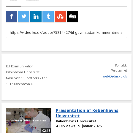
URL
to
share
Kontakt:
KU Kommunikation
Webteamet
Københavns Universitet
web
@
adm
.
ku
.
dk
Nørregade 10, postboks 2177
1017 København K
Præsentation af Københavns
Universitet
Københavns Universitet
4.165 views
9. januar 2025
02:18