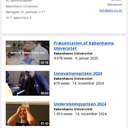
KU Kommunikation
Webteamet
Københavns Universitet
web
@
adm
.
ku
.
dk
Nørregade 10, postboks 2177
1017 København K
Præsentation af Københavns
Universitet
Københavns Universitet
4.078 views
9. januar 2025
02:18
Innovationsprisen 2024
Københavns Universitet
879 views
14. november 2024
00:50
Undervisningsprisen 2024
Københavns Universitet
1.910 views
14. november 2024
01:42