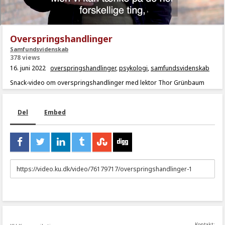
Overspringshandlinger
Samfundsvidenskab
378 views
16. juni 2022
overspringshandlinger
,
psykologi
,
samfundsvidenskab
Snack-video om overspringshandlinger med lektor Thor Grünbaum
Del
Embed
URL
to
share
Kontakt: