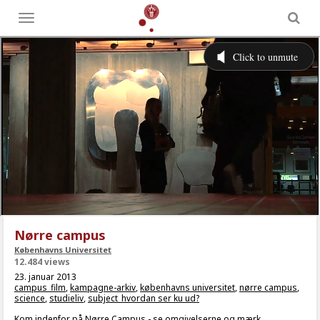
Toggle
menu
Nørre campus
Københavns Universitet
12.484 views
23. januar 2013
campus_film
,
kampagne-arkiv
,
københavns universitet
,
nørre campus
,
science
,
studieliv
,
subject_hvordan ser ku ud?
Kom indenfor på Nørre Campus - se omgivelserne og mærk