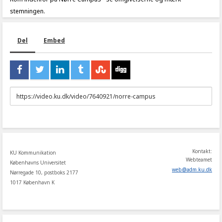
stemningen.
Del
Embed
URL
to
share
Kontakt:
KU Kommunikation
Webteamet
Københavns Universitet
web
@
adm
.
ku
.
dk
Nørregade 10, postboks 2177
1017 København K