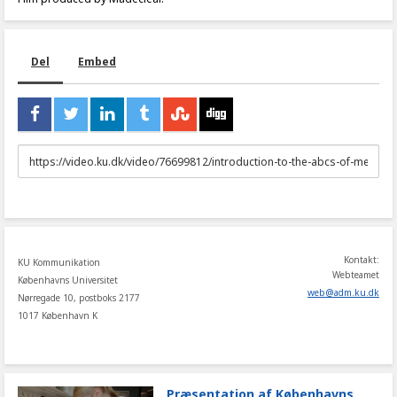
Del
Embed
URL
to
share
Kontakt:
KU Kommunikation
Webteamet
Københavns Universitet
web
@
adm
.
ku
.
dk
Nørregade 10, postboks 2177
1017 København K
Præsentation af Københavns