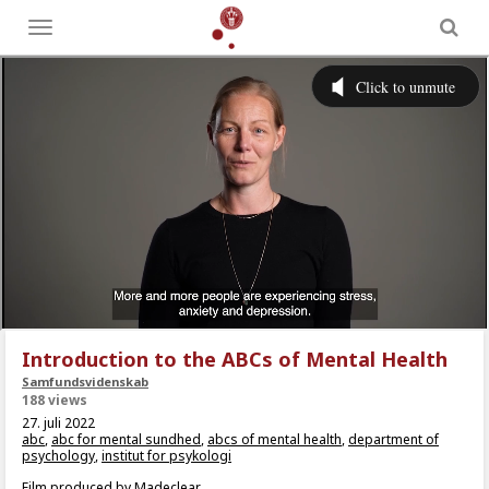
Toggle
menu
Introduction to the ABCs of Mental Health
Samfundsvidenskab
188 views
27. juli 2022
abc
,
abc for mental sundhed
,
abcs of mental health
,
department of
psychology
,
institut for psykologi
Film produced by Madeclear.