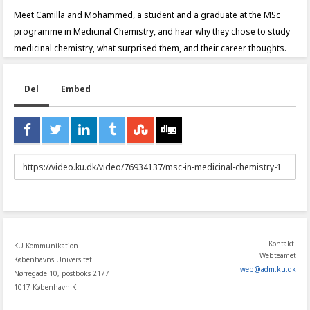
Meet Camilla and Mohammed, a student and a graduate at the MSc
programme in Medicinal Chemistry, and hear why they chose to study
medicinal chemistry, what surprised them, and their career thoughts.
Del
Embed
URL
to
share
Kontakt:
KU Kommunikation
Webteamet
Københavns Universitet
web
@
adm
.
ku
.
dk
Nørregade 10, postboks 2177
1017 København K