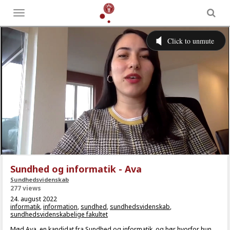
Toggle
menu
Sundhed og informatik - Ava
Sundhedsvidenskab
277 views
24. august 2022
informatik
,
information
,
sundhed
,
sundhedsvidenskab
,
sundhedsvidenskabelige fakultet
Mød Ava, en kandidat fra Sundhed og informatik, og hør hvorfor hun