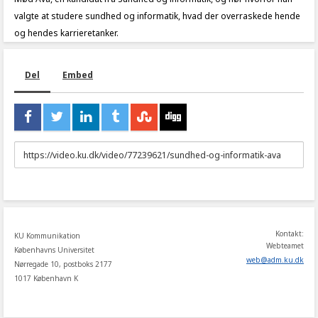
valgte at studere sundhed og informatik, hvad der overraskede hende
og hendes karrieretanker.
Del
Embed
URL
to
share
Kontakt:
KU Kommunikation
Webteamet
Københavns Universitet
web
@
adm
.
ku
.
dk
Nørregade 10, postboks 2177
1017 København K