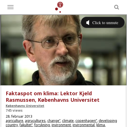
Toggle
menu
Faktaspot om klima: Lektor Kjeld
Rasmussen, Københavns Universitet
Københavns Universitet
745 views
28. februar 2013
agriculture
,
agrucultures
,
change”
,
climate
,
copenhagen”
,
developing
country
,
fakultet”
,
forskning
,
invironment
,
invironmental
,
klima
,