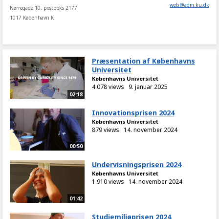
web
@
adm
.
ku
.
dk
Nørregade 10, postboks 2177
1017 København K
Præsentation af Københavns
Universitet
Københavns Universitet
4.078 views
9. januar 2025
02:18
Innovationsprisen 2024
Københavns Universitet
879 views
14. november 2024
00:50
Undervisningsprisen 2024
Københavns Universitet
1.910 views
14. november 2024
01:42
Studiemiljøprisen 2024