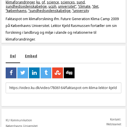
klimaforandringer
,
ku
,
of
,
science
,
sciences
,
sund
,
sundhedsvidenskabelige
,
ucph
,
universitet”
,
”climate
,
”det
,
”københavns
,
”sundhedsvidenskabelige
,
”university
Faktaspot om klimaforskning ifm. Future Generation Klima Camp 2009
på Københavns Universitet. Lektor Kjeld Rasmussen fortæller om sin
forskning i landbrug og miljø i ulande og relationerne til
klimaforandringer.
Del
Embed
URL
to
share
Kontakt:
KU Kommunikation
Webteamet
Københavns Universitet